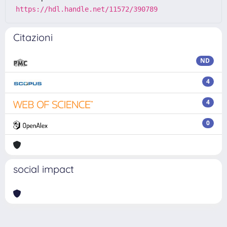
https://hdl.handle.net/11572/390789
Citazioni
ND
4
4
0
social impact