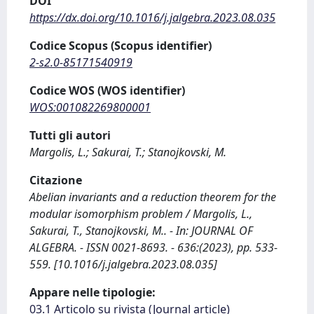
DOI
https://dx.doi.org/10.1016/j.jalgebra.2023.08.035
Codice Scopus (Scopus identifier)
2-s2.0-85171540919
Codice WOS (WOS identifier)
WOS:001082269800001
Tutti gli autori
Margolis, L.; Sakurai, T.; Stanojkovski, M.
Citazione
Abelian invariants and a reduction theorem for the
modular isomorphism problem / Margolis, L.,
Sakurai, T., Stanojkovski, M.. - In: JOURNAL OF
ALGEBRA. - ISSN 0021-8693. - 636:(2023), pp. 533-
559. [10.1016/j.jalgebra.2023.08.035]
Appare nelle tipologie:
03.1 Articolo su rivista (Journal article)