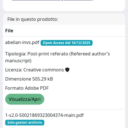
File in questo prodotto:
File
abelian-invs.pdf
Open Access dal 16/12/2025
Tipologia: Post-print referato (Refereed author’s
manuscript)
Licenza: Creative commons
Dimensione 505.29 kB
Formato Adobe PDF
Visualizza/Apri
1-s2.0-S0021869323004374-main.pdf
Solo gestori archivio