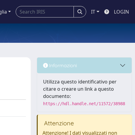
glia
IT
LOGIN
Informazioni
Utilizza questo identificativo per
citare o creare un link a questo
documento:
https://hdl.handle.net/11572/38988
Attenzione
Attenzione! I dati visualizzati non