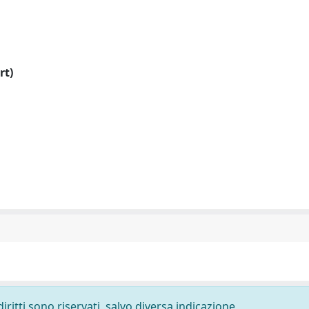
rt)
diritti sono riservati, salvo diversa indicazione