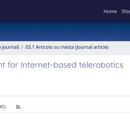
Home
Sfo
a journal)
03.1 Articolo su rivista (Journal article)
t for Internet-based telerobotics
DC)