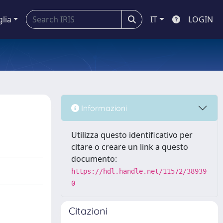
glia
IT
LOGIN
Informazioni
Utilizza questo identificativo per
citare o creare un link a questo
documento:
https://hdl.handle.net/11572/38939
0
Citazioni