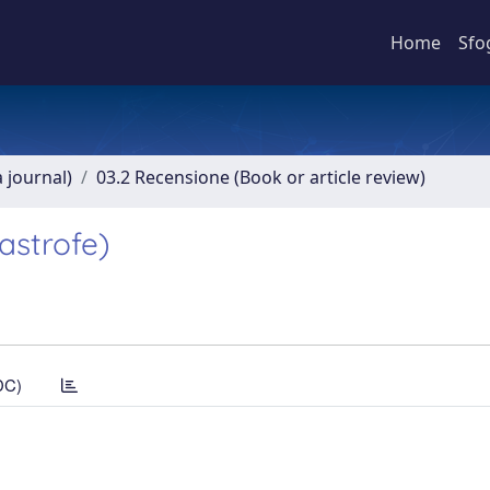
Home
Sfo
a journal)
03.2 Recensione (Book or article review)
tastrofe)
DC)