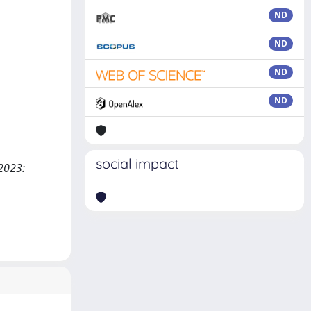
ND
ND
ND
ND
social impact
 2023: