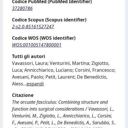
Codice PubMed (PubMed Identifier)
37280786
Codice Scopus (Scopus identifier)
2-s2.0-85161527247
Codice WOS (WOS identifier)
WOS:001005147800001
Tutti gli autori
Vavassori, Laura; Venturini, Martina; Zigiotto,
Luca; Annicchiarico, Luciano; Corsini, Francesco;
Avesani, Paolo; Petit, Laurent; De Benedictis,
Aless
...
espandi
Citazione
The arcuate fasciculus: Combining structure and
function into surgical considerations / Vavassori, L.,
Venturini, M., Zigiotto, L., Annicchiarico, L., Corsini,
F., Avesani, P., Petit, L., De Benedictis, A., Sarubbo, S..