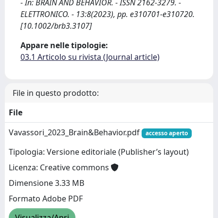
- In: BRAIN AND BEHAVIOR. - ISSN 2162-3279. -
ELETTRONICO. - 13:8(2023), pp. e310701-e310720.
[10.1002/brb3.3107]
Appare nelle tipologie:
03.1 Articolo su rivista (Journal article)
File in questo prodotto:
File
Vavassori_2023_Brain&Behavior.pdf
accesso aperto
Tipologia: Versione editoriale (Publisher’s layout)
Licenza: Creative commons
Dimensione 3.33 MB
Formato Adobe PDF
Visualizza/Apri