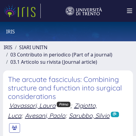
IRIS
IRIS
SIARI UNITN
03 Contributo in periodico (Part of a journal)
03.1 Articolo su rivista (Journal article)
The arcuate fasciculus: Combining
structure and function into surgical
considerations
Vavassori, Laura
;
Zigiotto,
Primo
Luca
;
Avesani, Paolo
;
Sarubbo, Silvio