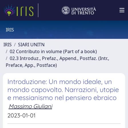
IRIS
IRIS
SIARI UNITN
02 Contributo in volume (Part of a book)
02.3 Introduz., Prefaz., Append., Postfaz. (Intr.,
Preface, App., Postface)
Introduzione: Un mondo ideale, un
mondo capovolto. Narrazioni, utopie
e messianismo nel pensiero ebraico
Massimo Giuliani
2023-01-01