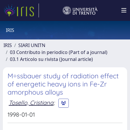
IRIS
IRIS
SIARI UNITN
03 Contributo in periodico (Part of a journal)
03.1 Articolo su rivista (Journal article)
M÷ssbauer study of radiation effect
of energetic heavy ions in Fe-Zr
amorphous alloys
Tosello, Cristiana
;
1998-01-01