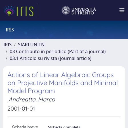
IRIS
IRIS
SIARI UNITN
03 Contributo in periodico (Part of a journal)
03.1 Articolo su rivista (Journal article)
Actions of Linear Algebraic Groups
on Projective Manifolds and Minimal
Model Program
Andreatta, Marco
2001-01-01
Scheda breve
Scheda completa