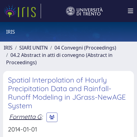
IRIS
IRIS
SIARI UNITN
04 Convegni (Proceedings)
04.2 Abstract in atti di convegno (Abstract in
Proceedings)
Spatial Interpolation of Hourly
Precipitation Data and Rainfall-
Runoff Modeling in JGrass-NewAGE
System
Formetta G
;
2014-01-01