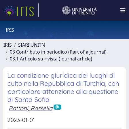
IRIS
IRIS
SIARI UNITN
03 Contributo in periodico (Part of a journal)
03.1 Articolo su rivista (Journal article)
La condizione giuridica dei luoghi di
culto nella Repubblica di Turchia, con
particolare attenzione alla questione
di Santa Sofia
Bottoni, Rossella
2023-01-01