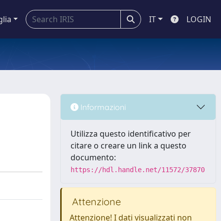
glia
IT
LOGIN
Informazioni
Utilizza questo identificativo per
citare o creare un link a questo
documento:
https://hdl.handle.net/11572/37870
Attenzione
Attenzione! I dati visualizzati non