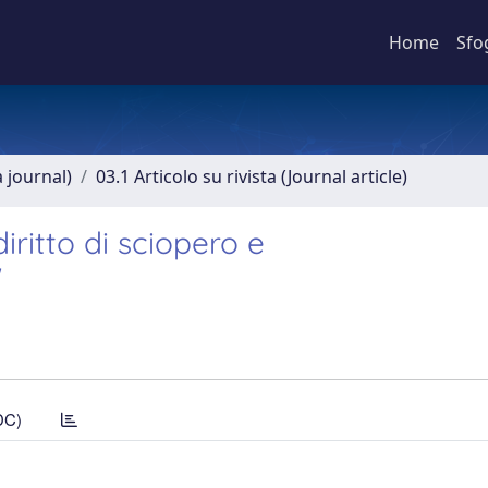
Home
Sfo
a journal)
03.1 Articolo su rivista (Journal article)
diritto di sciopero e
'
DC)