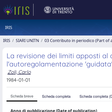
IRIS
IRIS
SIARI UNITN
03 Contributo in periodico (Part of 
La revisione dei limiti apposti al 
l'autoregolamentazione 'guidata
Zoli, Carlo
1984-01-01
Scheda breve
Scheda completa
Scheda completa (
Anno di pubblicazione (Date of publication)