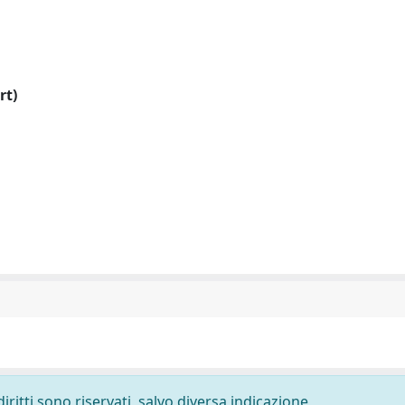
rt)
diritti sono riservati, salvo diversa indicazione