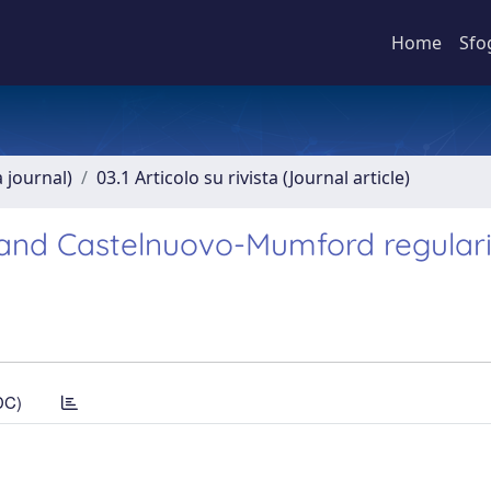
Home
Sfo
a journal)
03.1 Articolo su rivista (Journal article)
es and Castelnuovo-Mumford regular
DC)