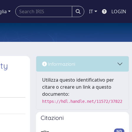
glia
IT
LOGIN
ity
Informazioni
Utilizza questo identificativo per
citare o creare un link a questo
documento:
https://hdl.handle.net/11572/37822
Citazioni
ND