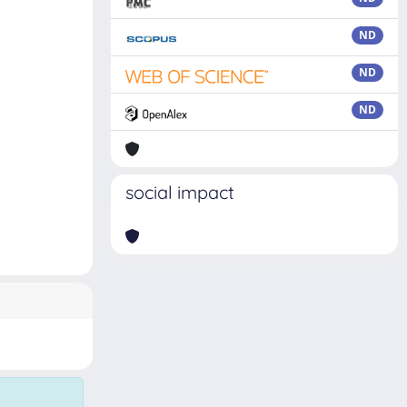
ND
ND
ND
social impact