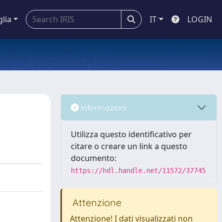
glia
IT
LOGIN
Informazioni
Utilizza questo identificativo per
citare o creare un link a questo
documento:
https://hdl.handle.net/11572/37745
Attenzione
Attenzione! I dati visualizzati non