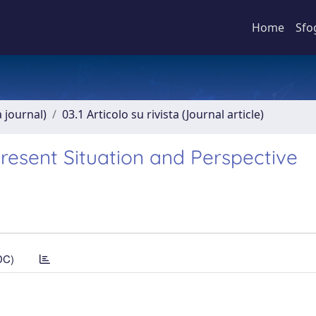
Home
Sfo
a journal)
03.1 Articolo su rivista (Journal article)
Present Situation and Perspective
DC)