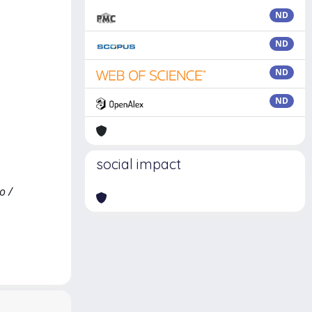
ND
ND
ND
ND
social impact
o /