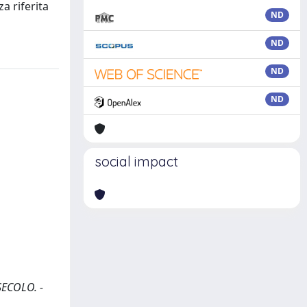
a riferita
ND
ND
ND
ND
social impact
 SECOLO. -