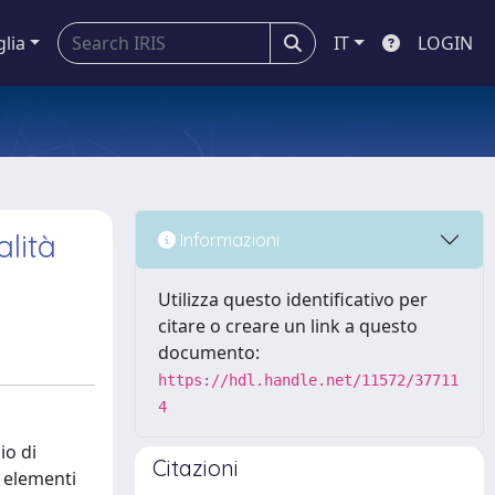
glia
IT
LOGIN
alità
Informazioni
Utilizza questo identificativo per
citare o creare un link a questo
documento:
https://hdl.handle.net/11572/37711
4
io di
Citazioni
i elementi