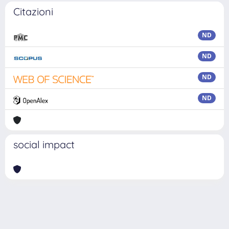
Citazioni
ND
ND
ND
ND
social impact
Powered by
IRIS
-
about IRIS
-