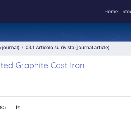
Home
Sfo
a journal)
03.1 Articolo su rivista (Journal article)
ed Graphite Cast Iron
DC)