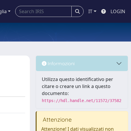
glia
IT
LOGIN
Informazioni
Utilizza questo identificativo per
citare o creare un link a questo
documento:
https://hdl.handle.net/11572/37582
Attenzione
Attenzione! I dati visualizzati non