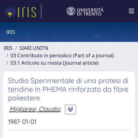
IRIS
IRIS
SIARI UNITN
03 Contributo in periodico (Part of a journal)
03.1 Articolo su rivista (Journal article)
Studio Sperimentale di una protesi di
tendine in PHEMA rinforzato da fibre
poliestere
Migliaresi, Claudio
;
1987-01-01