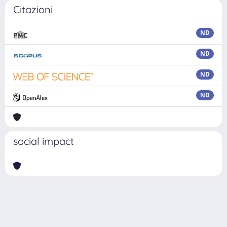
Citazioni
ND
ND
ND
ND
social impact
Powered by
IRIS
-
about IRIS
-