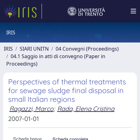
IRIS
IRIS
SIARI UNITN
04 Convegni (Proceedings)
04.1 Saggio in atti di convegno (Paper in
Proceedings)
Perspectives of thermal treatments
for sewage sludge final disposal in
small Italian regions
Ragazzi, Marco
;
Rada, Elena Cristina
2007-01-01
Scheda breve
Scheda completa