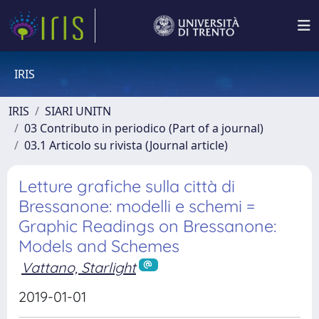
IRIS
IRIS
SIARI UNITN
03 Contributo in periodico (Part of a journal)
03.1 Articolo su rivista (Journal article)
Letture grafiche sulla città di
Bressanone: modelli e schemi =
Graphic Readings on Bressanone:
Models and Schemes
Vattano, Starlight
2019-01-01