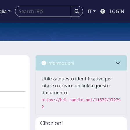
glia
IT
LOGIN
Informazioni
Utilizza questo identificativo per
citare o creare un link a questo
documento:
https://hdl.handle.net/11572/37279
2
Citazioni