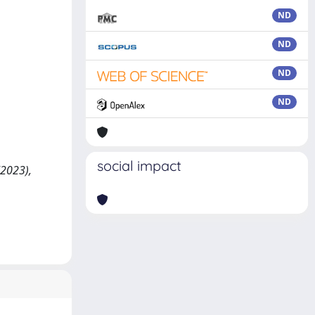
ND
ND
ND
ND
social impact
(2023),