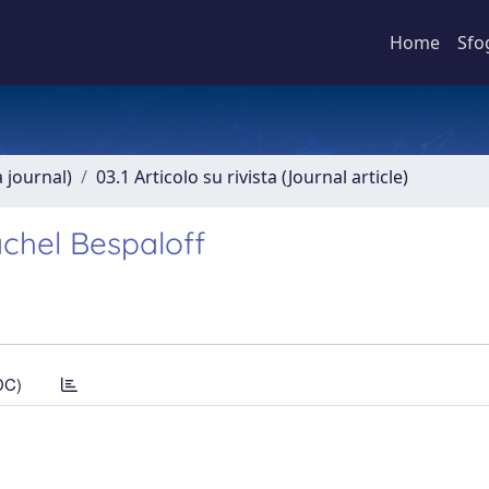
Home
Sfo
a journal)
03.1 Articolo su rivista (Journal article)
achel Bespaloff
DC)