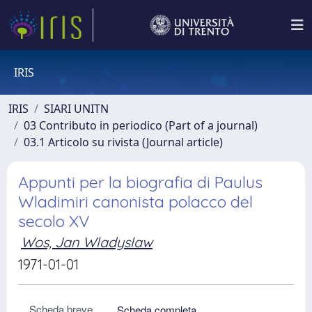
IRIS
IRIS
SIARI UNITN
03 Contributo in periodico (Part of a journal)
03.1 Articolo su rivista (Journal article)
Appunti per la biografia di Paulus
Wladimiri canonista polacco del
secolo XV
Wos, Jan Wladyslaw
1971-01-01
Scheda breve
Scheda completa