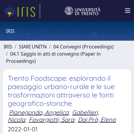
IRIS
IRIS
SIARI UNITN
04 Convegni (Proceedings)
04.1 Saggio in atti di convegno (Paper in
Proceedings)
Trento Foodscape: esplorando il
paesaggio urbano-rurale e le sue
trasformazioni attraverso le fonti
geografico-storiche
Pianegonda, Angelica
;
Gabellieri,
Nicola
;
Favargiotti, Sara
;
Dai Prà, Elena
2022-01-01