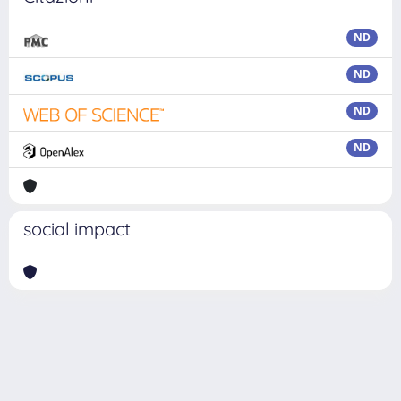
ND
ND
ND
ND
social impact
Powered by
IRIS
-
about IRIS
-
Utilizzo dei cookie
Copyright © 2026