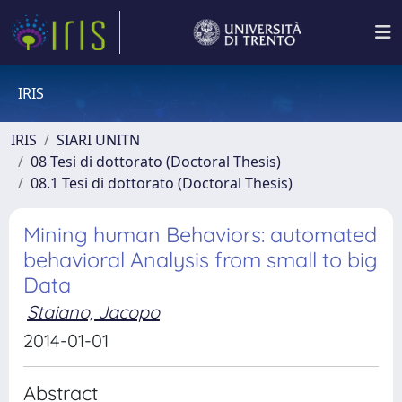
IRIS
IRIS
SIARI UNITN
08 Tesi di dottorato (Doctoral Thesis)
08.1 Tesi di dottorato (Doctoral Thesis)
Mining human Behaviors: automated
behavioral Analysis from small to big
Data
Staiano, Jacopo
2014-01-01
Abstract