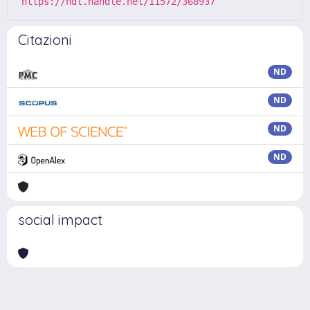
https://hdl.handle.net/11572/368937
Citazioni
ND
ND
ND
ND
social impact