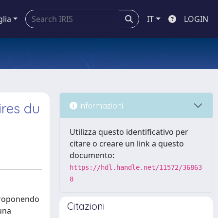
glia
IT
LOGIN
ires du
Informazioni
Utilizza questo identificativo per
citare o creare un link a questo
documento:
https://hdl.handle.net/11572/36863
8
a proponendo
Citazioni
 una