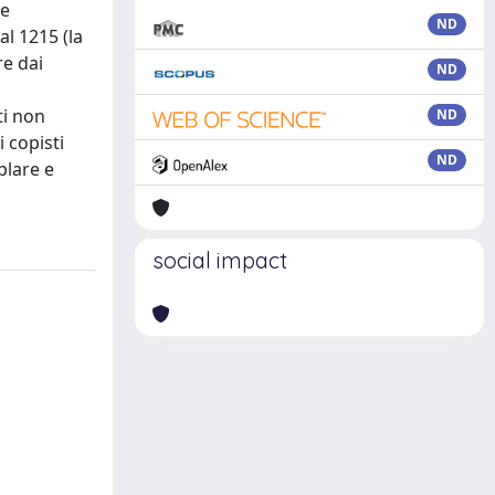
he
ND
l 1215 (la
re dai
ND
ti non
ND
i copisti
ND
plare e
social impact