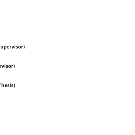
supervisor)
rvisor)
Thesis)