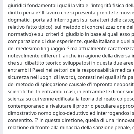
giuridici fondamentali quali la vita e l'integrità fisica 
diritto penale? Il lavoro che si presenta prende le moss
dogmatici, porta ad interrogarsi sui caratteri delle categ
relativo fatto tipico), sul metodo di concretizzazione del
normativo) e sui criteri di giudizio in base ai quali esso
comparazione di due esperienze, quella italiana e quell
del medesimo linguaggio é ma attualmente caratterizza
notevolmente differenti anche in ragione della diversa i
che sul dibattito teorico sviluppatosi in questa due aree 
entrambi i Paesi nei settori della responsabilità medica e
sicurezza nei luoghi di lavoro), contesti nei quali si fa 
del metodo di spiegazione causale d'impronta neopositivi
scientifiche. In entrambi i casi, in entrambe le dimension
scienza su cui venne edificata la teoria del reato colpos
contemporaneo a rivalutare il proprio peculiare appro
dimostrativo nomologico-deduttivo ed interrogandosi sul
consentito. E' in questa direzione, quella di una rinnovata 
relazione di fronte alla minaccia della sanzione penale,