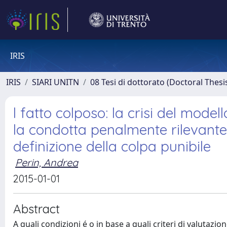
IRIS
IRIS
SIARI UNITN
08 Tesi di dottorato (Doctoral Thesi
l fatto colposo: la crisi del model
la condotta penalmente rilevante.
definizione della colpa punibile
Perin, Andrea
2015-01-01
Abstract
A quali condizioni é o in base a quali criteri di valutaz