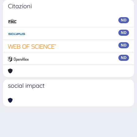
Citazioni
ND
ND
ND
ND
social impact
Powered by
IRIS
-
about IRIS
-