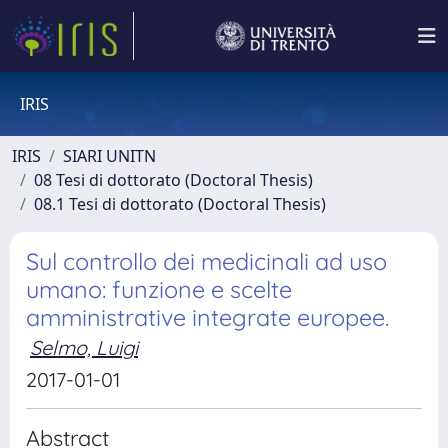
IRIS
IRIS
SIARI UNITN
08 Tesi di dottorato (Doctoral Thesis)
08.1 Tesi di dottorato (Doctoral Thesis)
Sul controllo dei medicinali ad uso
umano: funzione e scelte
amministrative integrate europee.
Selmo, Luigi
2017-01-01
Abstract