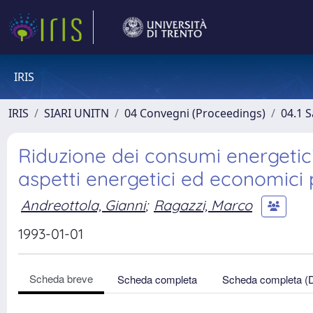
IRIS
IRIS
SIARI UNITN
04 Convegni (Proceedings)
04.1 S
Riduzione dei consumi energetici
aspetti energetici ed economici 
Andreottola, Gianni
;
Ragazzi, Marco
1993-01-01
Scheda breve
Scheda completa
Scheda completa (