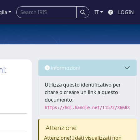
glia
IT
LOGIN
i:
Informazioni
Utilizza questo identificativo per
citare o creare un link a questo
documento:
https://hdl.handle.net/11572/36683
Attenzione
Attenzione! I dati visualizzati non