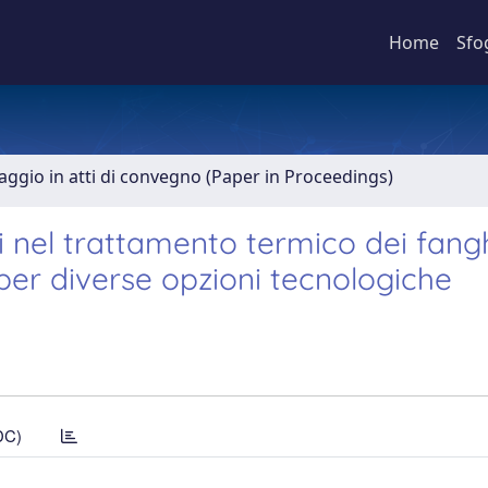
Home
Sfo
aggio in atti di convegno (Paper in Proceedings)
 nel trattamento termico dei fangh
per diverse opzioni tecnologiche
DC)