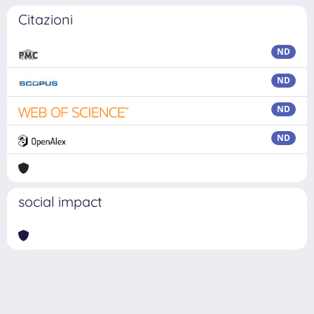
Citazioni
ND
ND
ND
ND
social impact