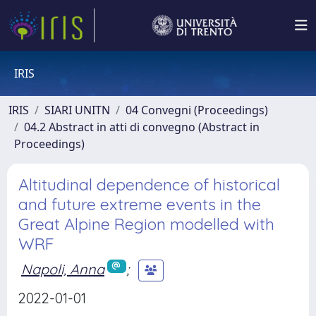
IRIS
IRIS
SIARI UNITN
04 Convegni (Proceedings)
04.2 Abstract in atti di convegno (Abstract in
Proceedings)
Altitudinal dependence of historical
and future extreme events in the
Great Alpine Region modelled with
WRF
Napoli, Anna
;
2022-01-01