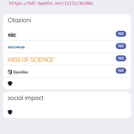
https://hdl.handle.net/11572/361902
Citazioni
ND
ND
ND
ND
social impact