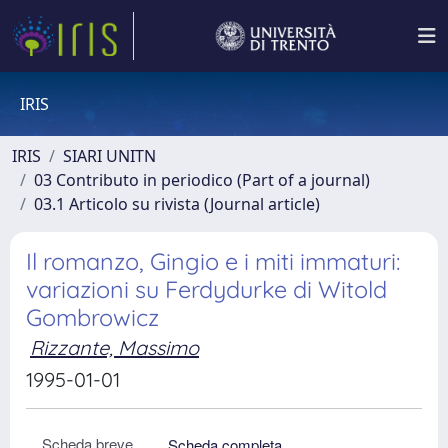
IRIS
IRIS
SIARI UNITN
03 Contributo in periodico (Part of a journal)
03.1 Articolo su rivista (Journal article)
Il romanzo, Gingio e i miti immaturi:
variazioni su Ferdydurke di Witold
Gombrowicz
Rizzante, Massimo
1995-01-01
Scheda breve
Scheda completa