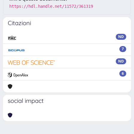
https://hdl.handle.net/11572/361319
Citazioni
ND
7
ND
6
social impact