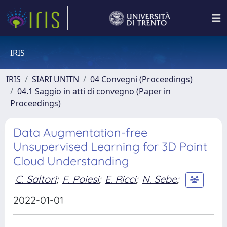
IRIS
IRIS
SIARI UNITN
04 Convegni (Proceedings)
04.1 Saggio in atti di convegno (Paper in
Proceedings)
Data Augmentation-free
Unsupervised Learning for 3D Point
Cloud Understanding
C. Saltori
;
F. Poiesi
;
E. Ricci
;
N. Sebe
;
2022-01-01