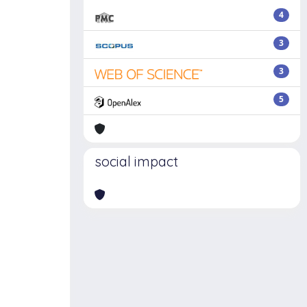
4
3
3
5
social impact