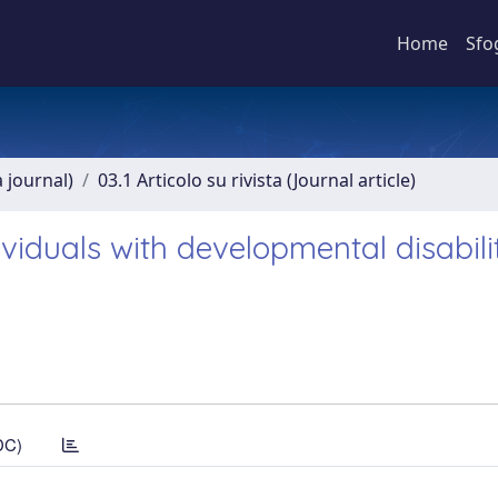
Home
Sfo
a journal)
03.1 Articolo su rivista (Journal article)
duals with developmental disabilit
DC)