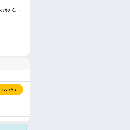
ito, G.. -
izza/Apri