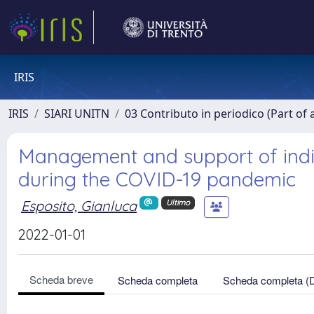
IRIS
IRIS
SIARI UNITN
03 Contributo in periodico (Part of 
Management and support of indivi
during the COVID-19 pandemic
Esposito, Gianluca
Ultimo
2022-01-01
Scheda breve
Scheda completa
Scheda completa (