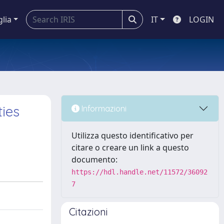
glia
IT
LOGIN
ies
Informazioni
Utilizza questo identificativo per
citare o creare un link a questo
documento:
https://hdl.handle.net/11572/36092
7
Citazioni