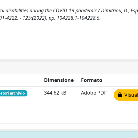
disabilities during the COVID-19 pandemic / Dimitriou, D., Espos
1-4222. - 125:(2022), pp. 104228.1-104228.5.
Dimensione
Formato
344.62 kB
Adobe PDF
stori archivio
Visual