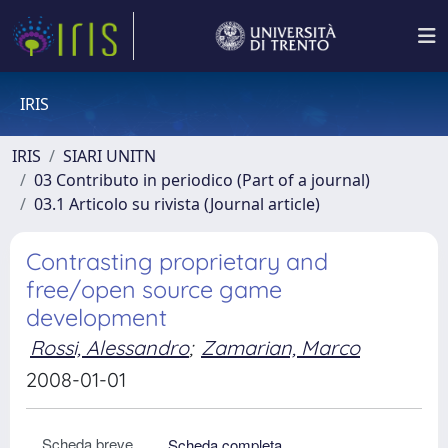
IRIS
IRIS
SIARI UNITN
03 Contributo in periodico (Part of a journal)
03.1 Articolo su rivista (Journal article)
Contrasting proprietary and
free/open source game
development
Rossi, Alessandro
;
Zamarian, Marco
2008-01-01
Scheda breve
Scheda completa