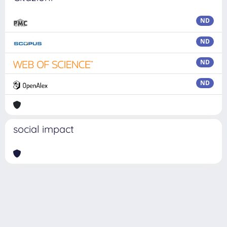
ND
ND
ND
ND
social impact
Powered by
IRIS
-
about IRIS
-
Utilizzo dei cookie
Copyright © 2026