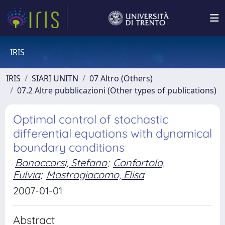
IRIS
IRIS
SIARI UNITN
07 Altro (Others)
07.2 Altre pubblicazioni (Other types of publications)
Optimal control of stochastic
differential equations with dynamical
boundary conditions
Bonaccorsi, Stefano
;
Confortola,
Fulvia
;
Mastrogiacomo, Elisa
2007-01-01
Abstract