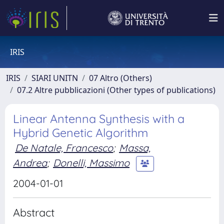
IRIS
IRIS
SIARI UNITN
07 Altro (Others)
07.2 Altre pubblicazioni (Other types of publications)
Linear Antenna Synthesis with a
Hybrid Genetic Algorithm
De Natale, Francesco
;
Massa,
Andrea
;
Donelli, Massimo
2004-01-01
Abstract