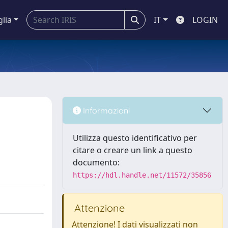
glia
IT
LOGIN
Informazioni
Utilizza questo identificativo per
citare o creare un link a questo
documento:
https://hdl.handle.net/11572/35856
Attenzione
Attenzione! I dati visualizzati non