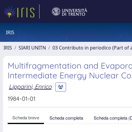
IRIS
IRIS
SIARI UNITN
03 Contributo in periodico (Part of 
Multifragmentation and Evapora
Intermediate Energy Nuclear Col
Lipparini, Enrico
1984-01-01
Scheda breve
Scheda completa
Scheda completa (