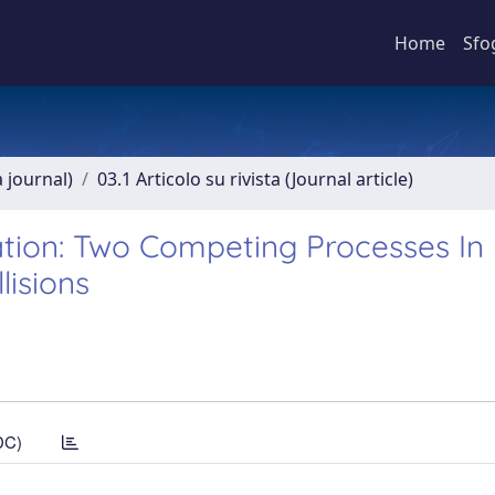
Home
Sfo
a journal)
03.1 Articolo su rivista (Journal article)
tion: Two Competing Processes In
lisions
DC)