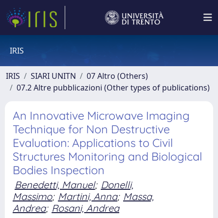
IRIS
IRIS
SIARI UNITN
07 Altro (Others)
07.2 Altre pubblicazioni (Other types of publications)
An Innovative Microwave Imaging
Technique for Non Destructive
Evaluation: Applications to Civil
Structures Monitoring and Biological
Bodies Inspection
Benedetti, Manuel
;
Donelli,
Massimo
;
Martini, Anna
;
Massa,
Andrea
;
Rosani, Andrea