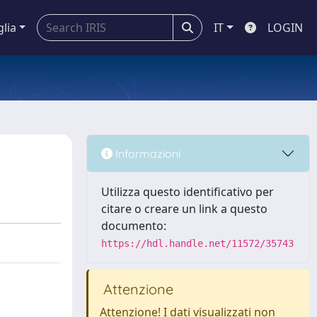
glia
IT
LOGIN
Informazioni
Utilizza questo identificativo per
citare o creare un link a questo
documento:
https://hdl.handle.net/11572/35743
Attenzione
Attenzione! I dati visualizzati non