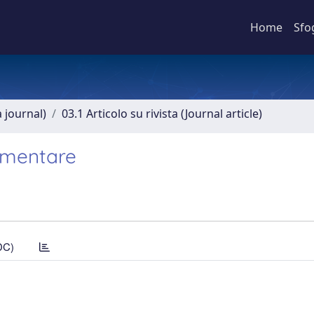
Home
Sfo
a journal)
03.1 Articolo su rivista (Journal article)
amentare
DC)