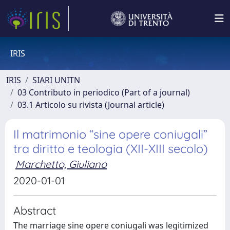
IRIS
IRIS
SIARI UNITN
03 Contributo in periodico (Part of a journal)
03.1 Articolo su rivista (Journal article)
Il matrimonio “sine opere coniugali”
tra diritto e teologia (XII-XIII secolo)
Marchetto, Giuliano
2020-01-01
Abstract
The marriage sine opere coniugali was legitimized