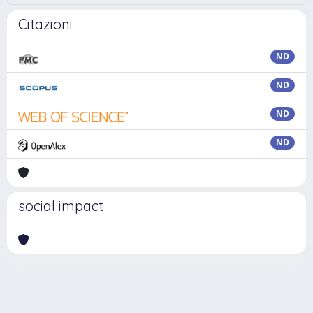
Citazioni
ND
ND
ND
ND
social impact