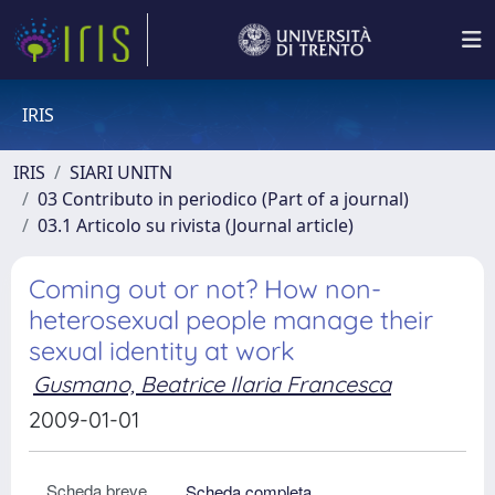
IRIS
IRIS
SIARI UNITN
03 Contributo in periodico (Part of a journal)
03.1 Articolo su rivista (Journal article)
Coming out or not? How non-
heterosexual people manage their
sexual identity at work
Gusmano, Beatrice Ilaria Francesca
2009-01-01
Scheda breve
Scheda completa