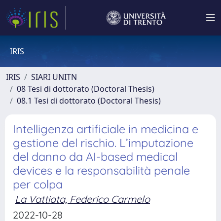
IRIS
IRIS
SIARI UNITN
08 Tesi di dottorato (Doctoral Thesis)
08.1 Tesi di dottorato (Doctoral Thesis)
Intelligenza artificiale in medicina e
gestione del rischio. L’imputazione
del danno da AI-based medical
devices e la responsabilità penale
per colpa
La Vattiata, Federico Carmelo
2022-10-28