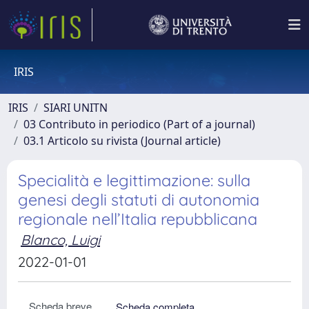
IRIS
IRIS
SIARI UNITN
03 Contributo in periodico (Part of a journal)
03.1 Articolo su rivista (Journal article)
Specialità e legittimazione: sulla
genesi degli statuti di autonomia
regionale nell’Italia repubblicana
Blanco, Luigi
2022-01-01
Scheda breve
Scheda completa