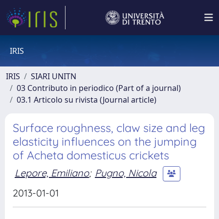
IRIS
IRIS
SIARI UNITN
03 Contributo in periodico (Part of a journal)
03.1 Articolo su rivista (Journal article)
Surface roughness, claw size and leg
elasticity influences on the jumping
of Acheta domesticus crickets
Lepore, Emiliano
;
Pugno, Nicola
2013-01-01